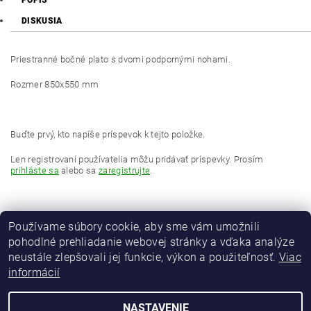
POPIS
DISKUSIA
Priestranné bočné plato s dvomi podpornými nohami.
Rozmer 850x550 mm
Buďte prvý, kto napíše príspevok k tejto položke.
Len registrovaní používatelia môžu pridávať príspevky. Prosím
prihláste sa
alebo sa
zaregistrujte
.
Používame súbory cookie, aby sme vám umožnili
pohodlné prehliadanie webovej stránky a vďaka analýze
neustále zlepšovali jej funkcie, výkon a použiteľnosť.
Viac
informácií
MAVER Italia
NASTAVENIE