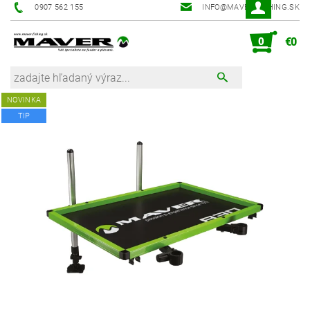
0907 562 155
INFO@MAVER-FISHING.SK
0
€0
NOVINKA
TIP