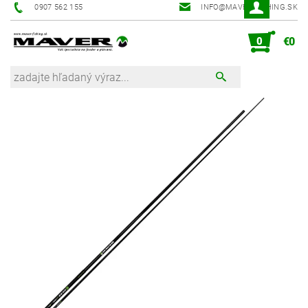
0907 562 155
INFO@MAVER-FISHING.SK
0
€0