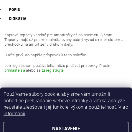
POPIS
DISKUSIA
Kaprové topsety vhodné pre amortizéry až do priemeru 3,6mm.
Topsety majú už priamo nainštalovaný bočný vývod s roller slotom a
prechodku na amortizér v druhom diely.
Buďte prvý, kto napíše príspevok k tejto položke.
Len registrovaní používatelia môžu pridávať príspevky. Prosím
prihláste sa
alebo sa
zaregistrujte
.
Používame súbory cookie, aby sme vám umožnili
pohodlné prehliadanie webovej stránky a vďaka analýze
neustále zlepšovali jej funkcie, výkon a použiteľnosť.
Viac
informácií
MAVER Italia
NASTAVENIE