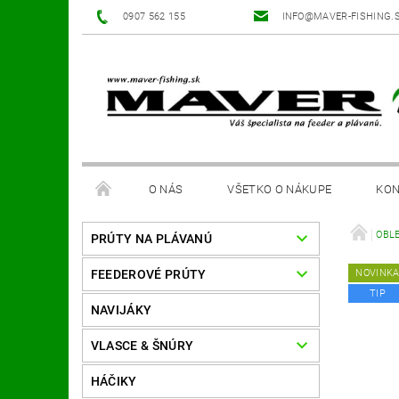
0907 562 155
INFO@MAVER-FISHING.
O NÁS
VŠETKO O NÁKUPE
KON
OBL
PRÚTY NA PLÁVANÚ
FEEDEROVÉ PRÚTY
NOVINK
TIP
NAVIJÁKY
VLASCE & ŠNÚRY
HÁČIKY