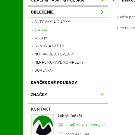
OBALY & TAŠKY & PÚZDRA
DISKU
OBLEČENIE
Buďte prvý
ŠILTOVKY A ČIAPKY
Len regis
TRIČKÁ
MIKINY
BUNDY A VESTY
NOHAVICE A TEPLÁKY
NEPREMOKAVÉ KOMPLETY
DOPLNKY
DARČEKOVÉ POUKAZY
ZNAČKY
KONTAKT
Luboš Taňaši
info
@
maver-fishing.sk
0907 562 155