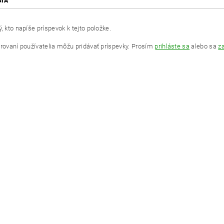
SIA
, kto napíše príspevok k tejto položke.
trovaní používatelia môžu pridávať príspevky. Prosím
prihláste sa
alebo sa
za