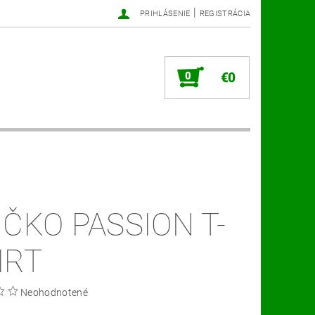
|
PRIHLÁSENIE
REGISTRÁCIA
0
€0
IČKO PASSION T-
IRT
Neohodnotené