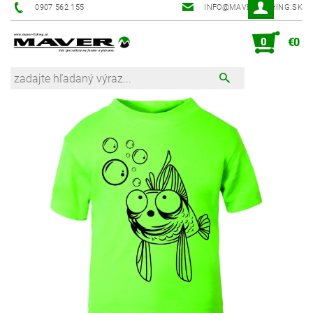
0907 562 155
INFO@MAVER-FISHING.SK
0
€0