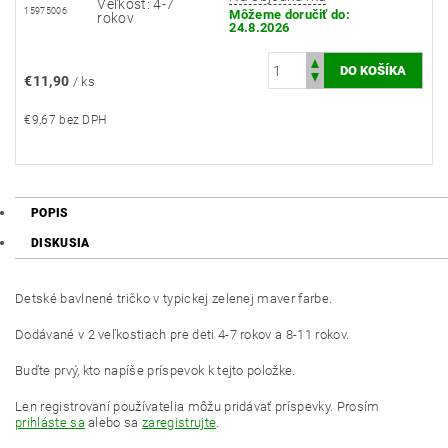
Veľkosť: 4-7
15975006
Môžeme doručiť do:
rokov
24.8.2026
€11,90
/ ks
€9,67 bez DPH
POPIS
DISKUSIA
Detské bavlnené tričko v typickej zelenej maver farbe.
Dodávané v 2 veľkostiach pre deti 4-7 rokov a 8-11 rokov.
Buďte prvý, kto napíše príspevok k tejto položke.
Len registrovaní používatelia môžu pridávať príspevky. Prosím
prihláste sa
alebo sa
zaregistrujte
.