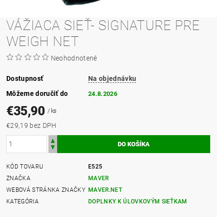
VÁŽIACA SIEŤ- SIGNATURE PRE
WEIGH NET
Neohodnotené
Dostupnosť
Na objednávku
Môžeme doručiť do
24.8.2026
€35,90
/ ks
€29,19 bez DPH
KÓD TOVARU
E525
ZNAČKA
MAVER
WEBOVÁ STRÁNKA ZNAČKY
MAVER.NET
KATEGÓRIA
DOPLNKY K ÚLOVKOVÝM SIEŤKAM