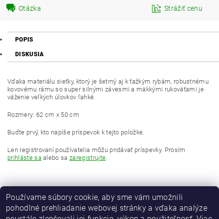
Otázka
Strážiť cenu
POPIS
DISKUSIA
Vďaka materiálu sieťky, ktorý je šetrný aj k ťažkým rybám, robustnému
kovovému rámu so super silnými závesmi a mäkkými rukoväťami je
váženie veľkých úlovkov ľahké.
Rozmery: 62 cm x 50 cm
Buďte prvý, kto napíše príspevok k tejto položke.
Len registrovaní používatelia môžu pridávať príspevky. Prosím
prihláste sa
alebo sa
zaregistrujte
.
Používame súbory cookie, aby sme vám umožnili
pohodlné prehliadanie webovej stránky a vďaka analýze
neustále zlepšovali jej funkcie, výkon a použiteľnosť.
Viac