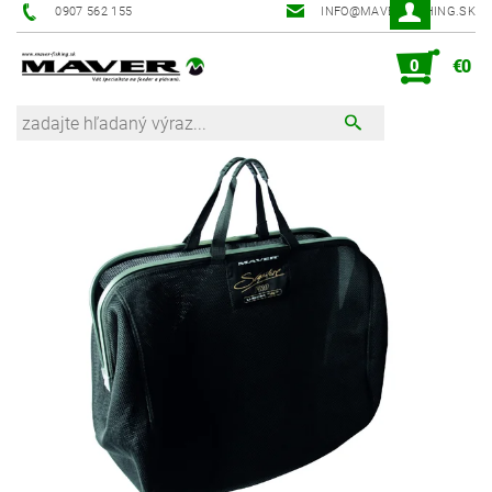
0907 562 155
INFO@MAVER-FISHING.SK
0
€0