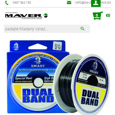
0907 562 155
INFO@MAVER-FISHING.SK
0
€0