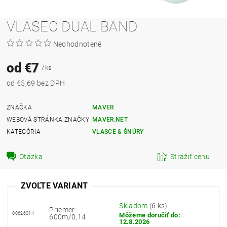
VLASEC DUAL BAND
Neohodnotené
od €7
/ ks
od €5,69 bez DPH
ZNAČKA
MAVER
WEBOVÁ STRÁNKA ZNAČKY
MAVER.NET
KATEGÓRIA
VLASCE & ŠNÚRY
Otázka
Strážiť cenu
ZVOĽTE VARIANT
Skladom
(6 ks)
Priemer:
00626014
Môžeme doručiť do:
600m/0,14
12.8.2026