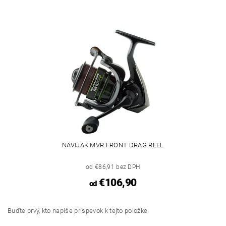
NAVIJAK MVR FRONT DRAG REEL
od €86,91 bez DPH
€106,90
od
Buďte prvý, kto napíše príspevok k tejto položke.