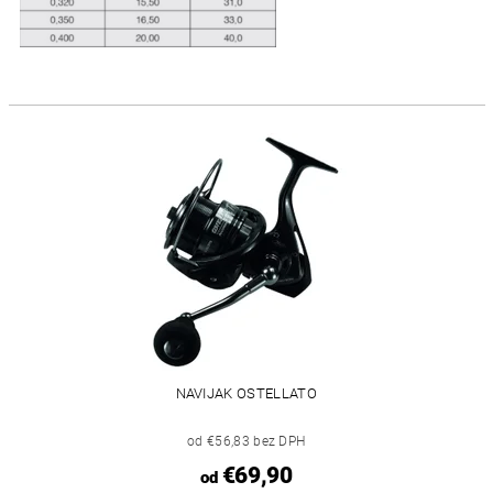
NAVIJAK OSTELLATO
od €56,83 bez DPH
€69,90
od