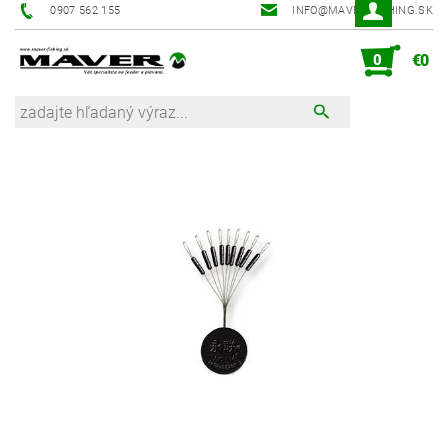
0907 562 155
INFO@MAVER-FISHING.SK
0
€0