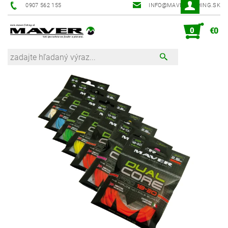
0907 562 155
INFO@MAVER-FISHING.SK
0
€0