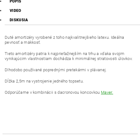
POPIS
VIDEO
DISKUSIA
Duté amortizéry vyrobené z toho najkvalitnejšieho latexu. Ideálna
pevnosť a mäkkosť.
Tieto amortizéry patria k najprieťažnejším na trhu a vďaka svojim
vynikajúcim vlastnostiam dochádza k minimálnej stratovosti úlovkov.
Dlhodobo používané poprednými pretekármi v plávanej.
Dĺžka 2,5m na vystrojenie jedného topsetu.
Odporúčame v kombinácii s dacronovou koncovkou
Maver.