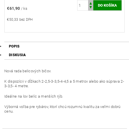
€61,90
/ ks
€50,33 bez DPH
POPIS
DISKUSIA
Nová rada belicových bičov.
K dispozícii v dĺžkach 2-2,5-3-3,5-4-4,5 a 5 metrov alebo ako súprava 2-
3-3,5- 4 metre.
Ideálne na lov belíc a menších rýb.
Výborná voľba pre rybárov, ktorí chcú rozumnú kvalitu za veľmi dobrú
cenu.