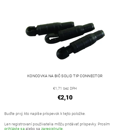
KONCOVKA NA BIČ SOLID TIP CONNECTOR
€1,71 bez DPH
€2,10
Buďte prvý, kto napíše príspevok k tejto položke.
Len registrovaní používatelia môžu pridávať príspevky. Prosím
prihláste sa
alebo sa
zaregistrujte
.