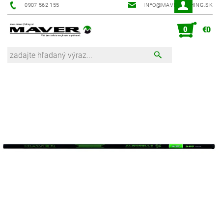
0907 562 155
INFO@MAVER-FISHING.SK
0
€0