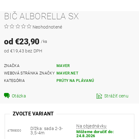
BIČ ALBORELLA SX
Neohodnotené
od €23,90
/ ks
od €19,43 bez DPH
ZNAČKA
MAVER
WEBOVÁ STRÁNKA ZNAČKY
MAVER.NET
KATEGÓRIA
PRÚTY NA PLÁVANÚ
Otázka
Strážiť cenu
ZVOĽTE VARIANT
Na objednávku
Dľžka: sada 2-3-
4759B000
Môžeme doručiť do:
3,5-4m
24.8.2026