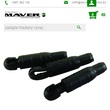
0907 562 155
INFO@MAVER-FISHING.SK
0
€0