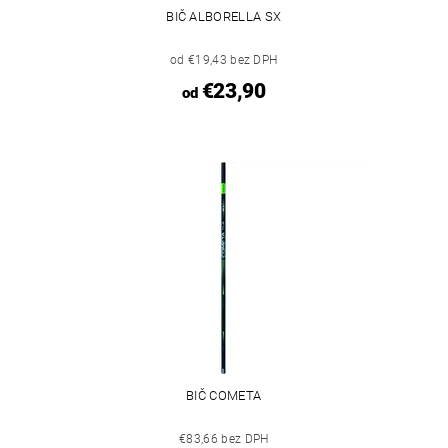
BIČ ALBORELLA SX
od €19,43 bez DPH
€23,90
od
BIČ COMETA
€83,66 bez DPH