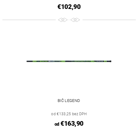
€102,90
BIČ LEGEND
od €133,25 bez DPH
€163,90
od