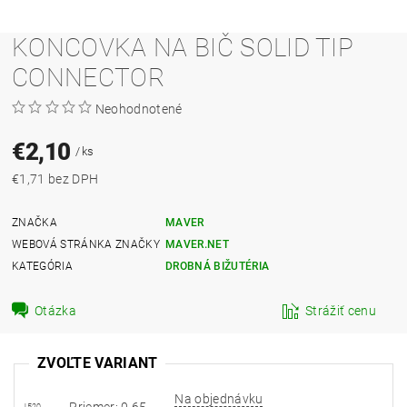
KONCOVKA NA BIČ SOLID TIP
CONNECTOR
Neohodnotené
€2,10
/ ks
€1,71 bez DPH
ZNAČKA
MAVER
WEBOVÁ STRÁNKA ZNAČKY
MAVER.NET
KATEGÓRIA
DROBNÁ BIŽUTÉRIA
Otázka
Strážiť cenu
ZVOĽTE VARIANT
Na objednávku