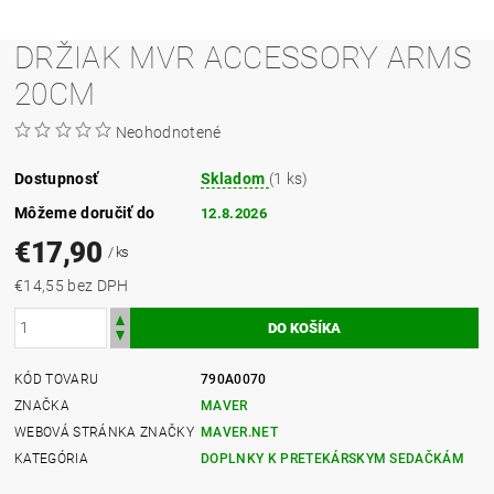
DRŽIAK MVR ACCESSORY ARMS
20CM
Neohodnotené
Dostupnosť
Skladom
(1 ks)
Môžeme doručiť do
12.8.2026
€17,90
/ ks
€14,55 bez DPH
KÓD TOVARU
790A0070
ZNAČKA
MAVER
WEBOVÁ STRÁNKA ZNAČKY
MAVER.NET
KATEGÓRIA
DOPLNKY K PRETEKÁRSKYM SEDAČKÁM