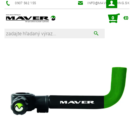
0907 562 155
INFO@MAVER-FISHING.SK
0
€0