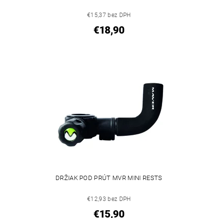
€15,37 bez DPH
€18,90
DRŽIAK POD PRÚT MVR MINI RESTS
€12,93 bez DPH
€15,90