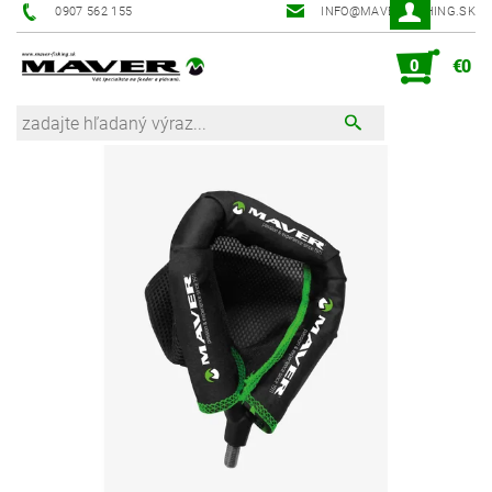
0907 562 155
INFO@MAVER-FISHING.SK
0
€0